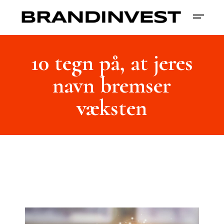
10 tegn på, at jeres
navn bremser
væksten